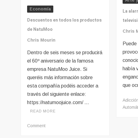
Arte 
Economía
La alar
Descuentos en todos los productos
televis
de NatuMoo
Chris 
Chris Mourin
Puede 
provoc
Dentro de seis meses se producirá
conoci
el 60º aniversario de la famosa
había 
empresa NatuMoo Juice. Si
enganc
queréis más información sobre
que oc
esta compañía podéis acceder a
través del siguiente enlace:
Adicció
https://natumoojuice.com/ …
Automát
READ MORE
on
Comment
Descuentos