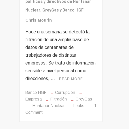
políticos y directivos de Hontanar
Nuclear, GreyGas y Banco HGF
Chris Mourin
Hace una semana se detectó la
filtración de una amplia base de
datos de centenares de
trabajadores de distintas
empresas. Se trata de información
sensible a nivel personal como
direcciones, …
READ MORE
Banco HGF
Corrupción
Empresa
Filtración
GreyGas
Hontanar Nuclear
Leaks
1
on
Comment
Siguen
las