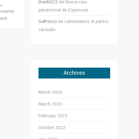
thankl322
on
Nueva ruta
paranormal de Especruts
ontanar
on
ent
SafPesco
on
Lamentamos el pánico
Siguen
causado
las
investigaciones
sobre
la
filtración
de
Archives
datos
de
diversos
March 2024
directivos
de
March 2023
Hontanar
February 2023
Nuclear,
GreyGas
October 2022
y