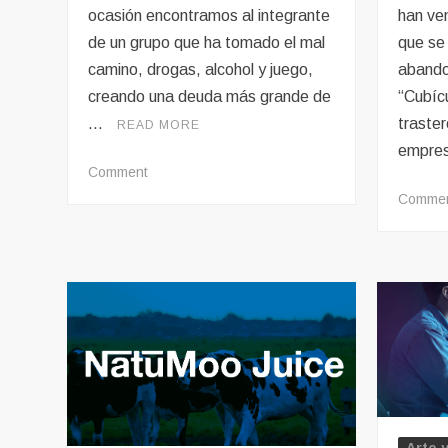
han ven
ocasión encontramos al integrante
que se
de un grupo que ha tomado el mal
abando
camino, drogas, alcohol y juego,
“Cubíc
creando una deuda más grande de
traster
…
READ MORE
empres
on
Comment
Rumores
Comme
sobre
un
Barrow