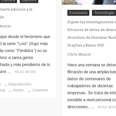
y Cultura
Opinión
oscuro.
mante adicción a la
Economía
Tecnología
ión
Siguen las investigaciones 
Mourin
filtración de datos de diver
que desde el fenómeno que
directivos de Hontanar Nucl
ó la serie “Lost” (Aquí más
GreyGas y Banco HGF
da como “Perdidos”) no se
Chris Mourin
visto a tanta gente
hada y más pendiente de lo
Hace una semana se detec
urre …
filtración de una amplia ba
READ MORE
datos de centenares de
n
Reproducción
trabajadores de distintas
on
ica
Series
Comment
empresas. Se trata de inf
La
sensible a nivel personal 
alarmante
direcciones, …
READ MO
adicción
a