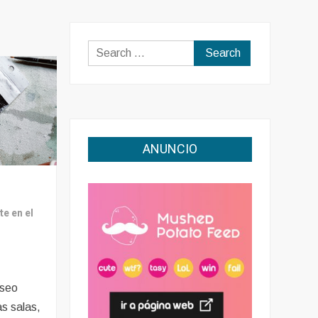
Search
for:
ANUNCIO
te en el
useo
s salas,