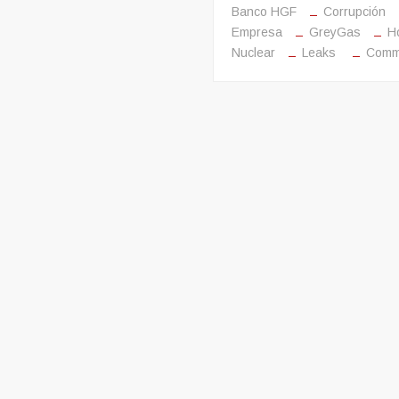
Banco HGF
Corrupción
la
Empresa
GreyGas
H
televisión
Nuclear
Leaks
Comm