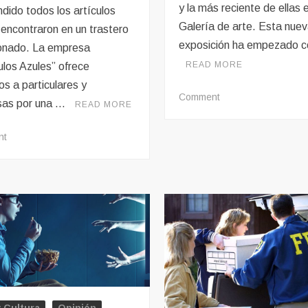
y la más reciente de ellas e
dido todos los artículos
Galería de arte. Esta nue
 encontraron en un trastero
exposición ha empezado 
nado. La empresa
READ MORE
ulos Azules” ofrece
os a particulares y
on
Comment
as por una …
READ MORE
Increíble
nueva
on
nt
galería
Una
de
subasta
arte
muy
en
reñida
el
por
museo
artículos
Leystan
extraños
y
de
origen