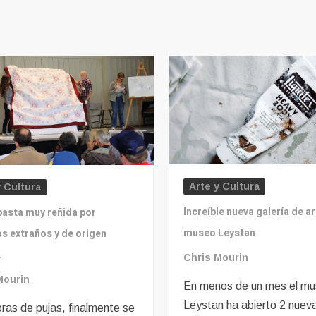
noticias
nacionales
mundiales,
entretenimiento
y más.
Arte y Cultura
y Cultura
Increíble nueva galería de ar
basta muy reñida por
museo Leystan
os extraños y de origen
.
Chris Mourin
Mourin
En menos de un mes el m
Leystan ha abierto 2 nueva
ras de pujas, finalmente se