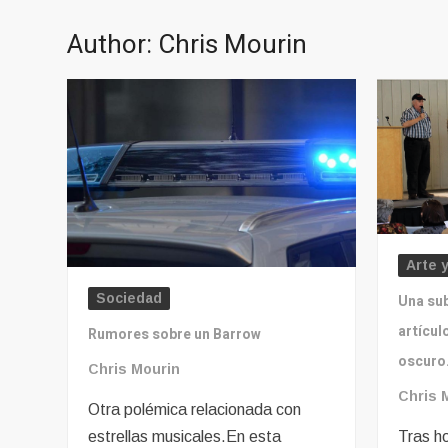
Author:
Chris Mourin
Arte 
Sociedad
Una su
artícul
Rumores sobre un Barrow
oscuro
Chris Mourin
Chris 
Otra polémica relacionada con
Tras ho
estrellas musicales.En esta