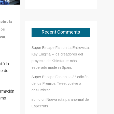
sobre la
sos
Recent Comments
ear,
Super Escape Fan
on
La Entrevista:
Key Enigma – los creadores del
proyecto de Kickstarter más
tó la
esperado made in Spain.
se de
Super Escape Fan
on
La 3ª edición
de los Premios Tweet vuelve a
deslumbrar
ormación
como
iromo
on
Nueva ruta paranormal de
RE
Especruts