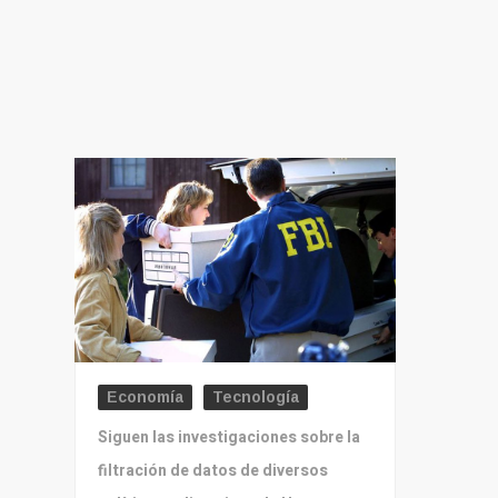
en
todos
los
productos
de
NatuMoo
Economía
Tecnología
Siguen las investigaciones sobre la
filtración de datos de diversos