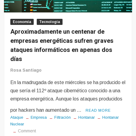
Economía
Tecnología
Aproximadamente un centenar de
empresas energéticas sufren graves
ataques informáticos en apenas dos
días
Rosa Santiago
En la madrugada de este miércoles se ha producido el
que sería el 112º ataque cibernético conocido a una
empresa energética. Aunque los ataques producidos
por hackers han aumentado un …
READ MORE
Ataque
Empresa
Filtración
Hontanar
Hontanar
Nuclear
on
Comment