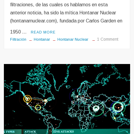
filtraciones, de las cuales os hablamos en esta
anterior noticia, ha sido la mítica Hontanar Nuclear
(hontanarnuclear.com), fundada por Carlos Garden en
1950 …
READ MORE
on
1 Comment
Filtración
Hontanar
Hontanar Nuclear
Recient
filtracio
mancha
la
imagen
de
Hontana
Nuclear