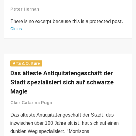
to
Peter Hernan
a
current
There is no excerpt because this is a protected post.
case
Circus
Arts & Culture
Das älteste Antiquitätengeschäft der
Stadt spezialisiert sich auf schwarze
Magie
Clair Catarina Puga
Das älteste Antiquitätengeschäft der Stadt, das
inzwischen über 100 Jahre alt ist, hat sich auf einen
dunklen Weg spezialisiert. “Morrisons