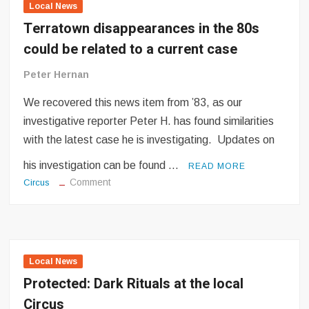
Local News
Terratown disappearances in the 80s
could be related to a current case
Peter Hernan
We recovered this news item from ’83, as our
investigative reporter Peter H. has found similarities
with the latest case he is investigating. Updates on
his investigation can be found …
READ MORE
on
Comment
Circus
Terratown
disappearances
in
the
80s
Local News
could
Protected: Dark Rituals at the local
be
Circus
related