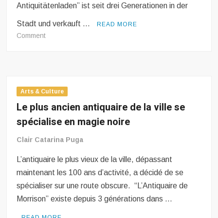
Antiquitätenladen” ist seit drei Generationen in der
Stadt und verkauft …
READ MORE
on
Comment
Das
älteste
Antiquitätengeschäft
der
Stadt
Arts & Culture
spezialisiert
Le plus ancien antiquaire de la ville se
sich
spécialise en magie noire
auf
schwarze
Clair Catarina Puga
Magie
L’antiquaire le plus vieux de la ville, dépassant
maintenant les 100 ans d’activité, a décidé de se
spécialiser sur une route obscure. “L’Antiquaire de
Morrison” existe depuis 3 générations dans …
READ MORE