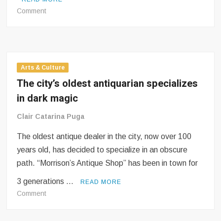
on
Comment
Le
plus
ancien
antiquaire
de
Arts & Culture
la
The city’s oldest antiquarian specializes
ville
in dark magic
se
spécialise
Clair Catarina Puga
en
magie
The oldest antique dealer in the city, now over 100
noire
years old, has decided to specialize in an obscure
path. “Morrison’s Antique Shop” has been in town for
3 generations …
READ MORE
on
Comment
The
city’s