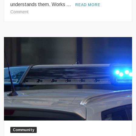
understands them. Works …
READ MORE
Leystan
on
Comment
Abstract
art:
Bad
or
just
misunderstood?
Community