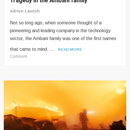
Tragedy in the Ambani family
Adrien Launch
Not so long ago, when someone thought of a
pioneering and leading company in the technology
sector, the Ambani family was one of the first names
that came to mind. …
READ MORE
on
Comment
Tragedy
in
the
Ambani
family