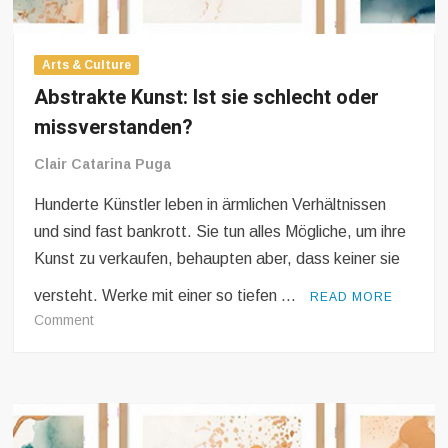
Abstract art: Bad or just misunderstood?
Arts & Culture
Abstrakte Kunst: Ist sie schlecht oder
missverstanden?
Clair Catarina Puga
Arts & Culture
Hunderte Künstler leben in ärmlichen Verhältnissen
Eine hart umkämpfte Auktion für seltsame
und sind fast bankrott. Sie tun alles Mögliche, um ihre
Gegenstände finsterer Herkunft.
Kunst zu verkaufen, behaupten aber, dass keiner sie
versteht. Werke mit einer so tiefen …
READ MORE
on
Comment
Abstrakte
Kunst:
Ist
sie
Arts & Culture
schlecht
Une enchère très disputée pour des articles