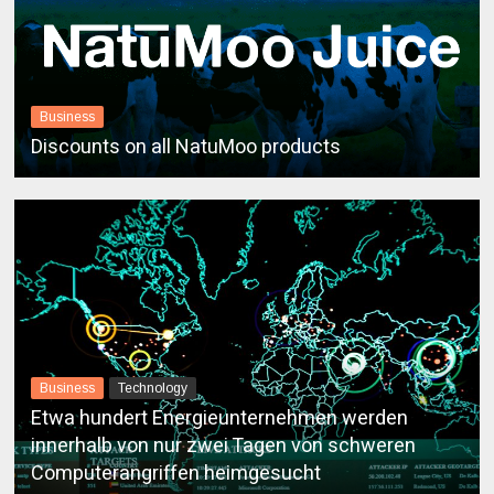
Arts & Culture
Business
Une nouvelle galerie d’art incroyable au musée
Discounts on all NatuMoo products
Leystan
Business
Technology
Etwa hundert Energieunternehmen werden
Arts & Culture
innerhalb von nur zwei Tagen von schweren
Art abstrait: Est-ce mauvais ou incompris?
Computerangriffen heimgesucht