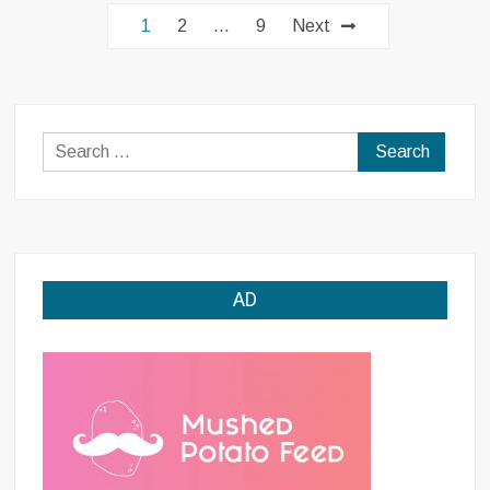
Posts
größten
1
2
…
9
Next
Antiquitätenladen
navigation
der
Stadt
Search
for:
AD