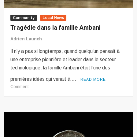
Community
Local News
Tragédie dans la famille Ambani
Adrien Launch
Il n’y a pas si longtemps, quand quelqu’un pensait à
une entreprise pionnière et leader dans le secteur
technologique, la famille Ambani était l’une des
premières idées qui venait à …
READ MORE
on
Comment
Tragédie
dans
la
famille
Ambani