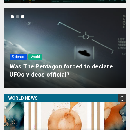
World
The search continues for missing Roy
Mirlo
Arts & Culture
Science
World
Abstrakte Kunst: Ist sie schlecht oder
Was The Pentagon forced to declare
World
missverstanden?
UFOs videos official?
“Acqua alta” in Venice
WORLD NEWS