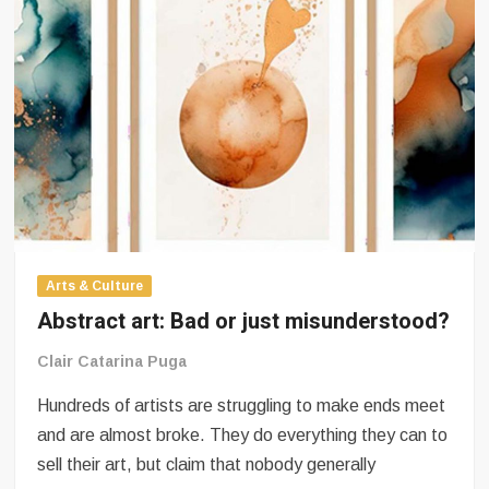
oder
étranges et d’origine obscure.
missverstanden?
Arts & Culture
A hotly contested auction for rare and dark
items.
Arts & Culture
Abstract art: Bad or just misunderstood?
Clair Catarina Puga
Hundreds of artists are struggling to make ends meet
and are almost broke. They do everything they can to
Arts & Culture
sell their art, but claim that nobody generally
Une nouvelle galerie d’art incroyable au musée