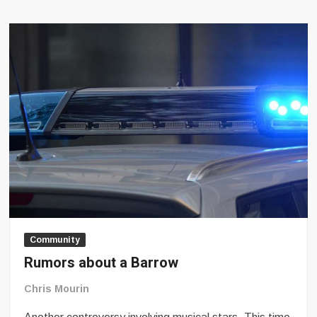
einen
Barrow
Community
Rumors about a Barrow
Chris Mourin