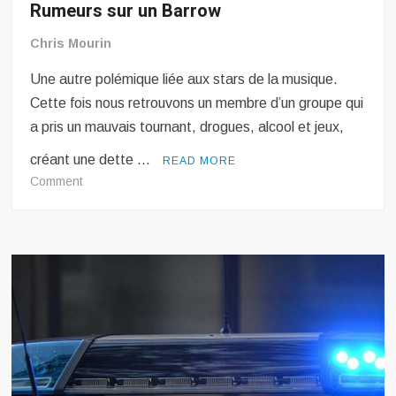
Rumeurs sur un Barrow
Chris Mourin
Une autre polémique liée aux stars de la musique.
Cette fois nous retrouvons un membre d’un groupe qui
a pris un mauvais tournant, drogues, alcool et jeux,
créant une dette …
READ MORE
on
Comment
Rumeurs
sur
un
Barrow