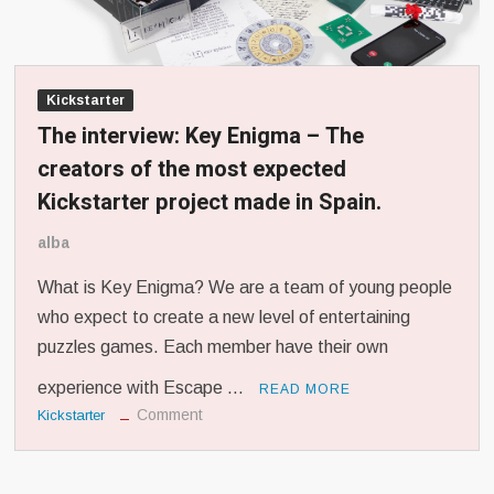
Arts & Culture
Une enchère très disputée pour des articles
étranges et d’origine obscure.
Kickstarter
The interview: Key Enigma – The
creators of the most expected
Kickstarter project made in Spain.
alba
Arts & Culture
What is Key Enigma? We are a team of young people
A hotly contested auction for rare and dark
who expect to create a new level of entertaining
items.
puzzles games. Each member have their own
experience with Escape …
READ MORE
on
Comment
Kickstarter
The
interview:
Key