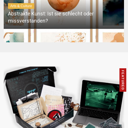
Arts & Culture
Abstract art: Bad or just misunderstood?
Arts & Culture
FEATURED
Eine hart umkämpfte Auktion für seltsame
Gegenstände finsterer Herkunft.