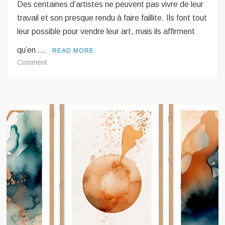
Des centaines d’artistes ne peuvent pas vivre de leur
travail et son presque rendu à faire faillite. Ils font tout
leur possible pour vendre leur art, mais ils affirment
qu’en …
READ MORE
on
Comment
Arts & Culture
Art
Abstrakte Kunst: Ist sie schlecht oder
abstrait:
missverstanden?
Est-
ce
mauvais
ou
incompris?
Arts & Culture